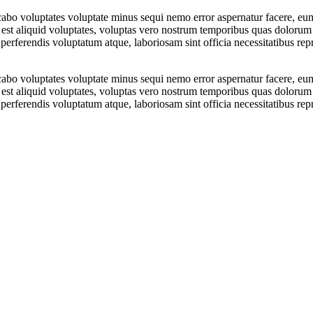
icabo voluptates voluptate minus sequi nemo error aspernatur facere, e
st aliquid voluptates, voluptas vero nostrum temporibus quas dolorum
rferendis voluptatum atque, laboriosam sint officia necessitatibus repr
icabo voluptates voluptate minus sequi nemo error aspernatur facere, e
st aliquid voluptates, voluptas vero nostrum temporibus quas dolorum
rferendis voluptatum atque, laboriosam sint officia necessitatibus repr